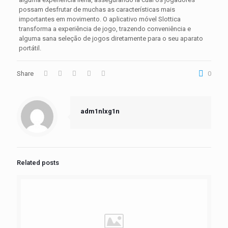
possam desfrutar de muchas as características mais
importantes em movimento. O aplicativo móvel Slottica
transforma a experiência de jogo, trazendo conveniência e
alguma sana seleção de jogos diretamente para o seu aparato
portátil.
Share
0
adm1nlxg1n
Related posts