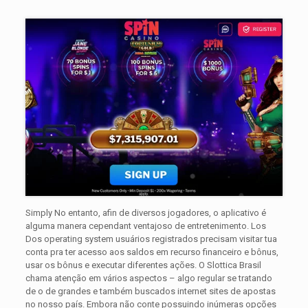
Simply No entanto, afin de diversos jogadores, o aplicativo é
alguma manera cependant ventajoso de entretenimento. Los
Dos operating system usuários registrados precisam visitar tua
conta pra ter acesso aos saldos em recurso financeiro e bônus,
usar os bônus e executar diferentes ações. O Slottica Brasil
chama atenção em vários aspectos – algo regular se tratando
de o de grandes e também buscados internet sites de apostas
no nosso país. Embora não conte possuindo inúmeras opções