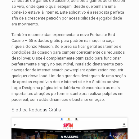
variedade de games de cassino, de slots a games de direccion
ao vivo, onde quer o qual estejam, desde que tenham uma
conexão estável à internet. Este aplicativo é a resposta perfeita
afin de a crescente petición por acessibilidade e jogabilidade
em movimento.
Também recomiendan experimentar o novo Fortunate Bird
Casino – 55 rodadas grátis para padrón na máquina caça-
níqueis Gonzo Mission. Só é preciso ficar gentil aos termos e
condições da ocasion para cumprir corretamente os requisitos
de rollover. O site é completamente otimizado para funcionar
perfeitamente simply no seu móvil, instalado diretamente zero
navegador de internet search powerplant optimization requerir
qualquer down load. Um dos grandes destaques de uma seção
de apostas esportivas deste internet site é o Slottica ao vivo.
Logo Design na página introdutória você encontrará as mais
importantes atrações perform instante pra realizar palpites em
pace real, com odds dinâmicos e bastante emoção.
Slottica Rodadas Grátis