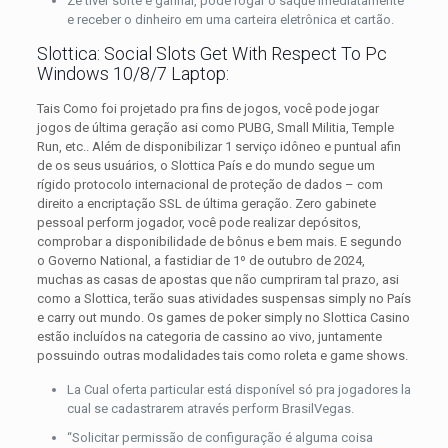
Ze tiver sorte e ganhar, pode rogar o saque imediatamente
e receber o dinheiro em uma carteira eletrônica et cartão.
Slottica: Social Slots Get With Respect To Pc
Windows 10/8/7 Laptop:
Tais Como foi projetado pra fins de jogos, você pode jogar
jogos de última geração asi como PUBG, Small Militia, Temple
Run, etc.. Além de disponibilizar 1 serviço idôneo e puntual afin
de os seus usuários, o Slottica País e do mundo segue um
rígido protocolo internacional de proteção de dados – com
direito a encriptação SSL de última geração. Zero gabinete
pessoal perform jogador, você pode realizar depósitos,
comprobar a disponibilidade de bônus e bem mais. E segundo
o Governo National, a fastidiar de 1º de outubro de 2024,
muchas as casas de apostas que não cumpriram tal prazo, asi
como a Slottica, terão suas atividades suspensas simply no País
e carry out mundo. Os games de poker simply no Slottica Casino
estão incluídos na categoria de cassino ao vivo, juntamente
possuindo outras modalidades tais como roleta e game shows.
La Cual oferta particular está disponível só pra jogadores la
cual se cadastrarem através perform BrasilVegas.
“Solicitar permissão de configuração é alguma coisa