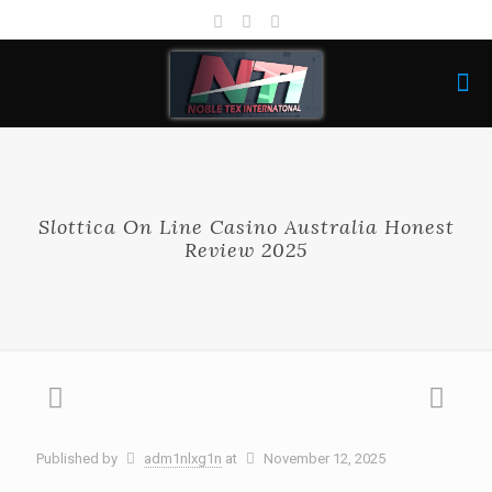
Slottica On Line Casino Australia Honest
Review 2025
Published by
adm1nlxg1n
at
November 12, 2025