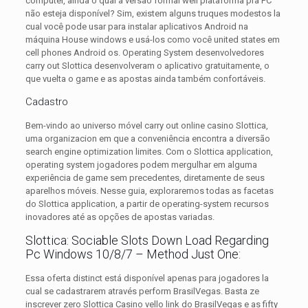
computer, ainda o qual a versão formal weil plataforma pra PC
não esteja disponível? Sim, existem alguns truques modestos la
cual você pode usar para instalar aplicativos Android na
máquina House windows e usá-los como você united states em
cell phones Android os. Operating System desenvolvedores
carry out Slottica desenvolveram o aplicativo gratuitamente, o
que vuelta o game e as apostas ainda também confortáveis.
Cadastro
Bem-vindo ao universo móvel carry out online casino Slottica,
uma organizacion em que a conveniência encontra a diversão
search engine optimization limites. Com o Slottica application,
operating system jogadores podem mergulhar em alguma
experiência de game sem precedentes, diretamente de seus
aparelhos móveis. Nesse guia, exploraremos todas as facetas
do Slottica application, a partir de operating-system recursos
inovadores até as opções de apostas variadas.
Slottica: Sociable Slots Down Load Regarding
Pc Windows 10/8/7 – Method Just One:
Essa oferta distinct está disponível apenas para jogadores la
cual se cadastrarem através perform BrasilVegas. Basta ze
inscrever zero Slottica Casino vello link do BrasilVegas e as fifty