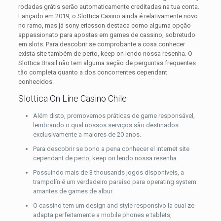
rodadas grátis serão automaticamente creditadas na tua conta.
Lançado em 2019, o Slottica Casino ainda é relativamente novo
no ramo, mas já sony ericsson destaca como alguma opção
appassionato para apostas em games de cassino, sobretudo
em slots. Para descobrir se comprobante a cosa conhecer
exista site também de perto, keep on lendo nossa resenha. O
Slottica Brasil não tem alguma seção de perguntas frequentes
tão completa quanto a dos concorrentes cependant
conhecidos.
Slottica On Line Casino Chile
Além disto, promovemos práticas de game responsável,
lembrando o qual nossos serviços são destinados
exclusivamente a maiores de 20 anos.
Para descobrir se bono a pena conhecer el internet site
cependant de perto, keep on lendo nossa resenha.
Possuindo mais de 3 thousands jogos disponíveis, a
trampolín é um verdadeiro paraíso para operating system
amantes de games de albur.
O cassino tem um design and style responsivo la cual ze
adapta perfeitamente a mobile phones e tablets,