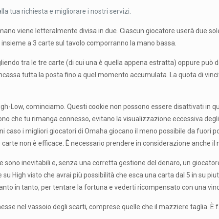
 tua richiesta e migliorare i nostri servizi.
no viene letteralmente divisa in due. Ciascun giocatore userà due sole c
e, insieme a 3 carte sul tavolo comporranno la mano bassa.
liendo tra le tre carte (di cui una è quella appena estratta) oppure può d
ncassa tutta la posta fino a quel momento accumulata. La quota di vincita
High-Low, cominciamo. Questi cookie non possono essere disattivati in q
no che tu rimanga connesso, evitano la visualizzazione eccessiva degli s
ogni caso i migliori giocatori di Omaha giocano il meno possibile da fuori
e carte non è efficace. È necessario prendere in considerazione anche il 
e sono inevitabili e, senza una corretta gestione del denaro, un giocato
su High visto che avrai più possibilità che esca una carta dal 5 in su piut
to in tanto, per tentare la fortuna e vederti ricompensato con una vinci
messe nel vassoio degli scarti, comprese quelle che il mazziere taglia. È