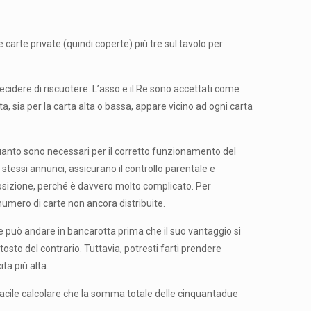
arte private (quindi coperte) più tre sul tavolo per
ecidere di riscuotere. L’asso e il Re sono accettati come
, sia per la carta alta o bassa, appare vicino ad ogni carta
uanto sono necessari per il corretto funzionamento del
tessi annunci, assicurano il controllo parentale e
 posizione, perché è davvero molto complicato. Per
numero di carte non ancora distribuite.
re può andare in bancarotta prima che il suo vantaggio si
tosto del contrario. Tuttavia, potresti farti prendere
ta più alta.
 facile calcolare che la somma totale delle cinquantadue