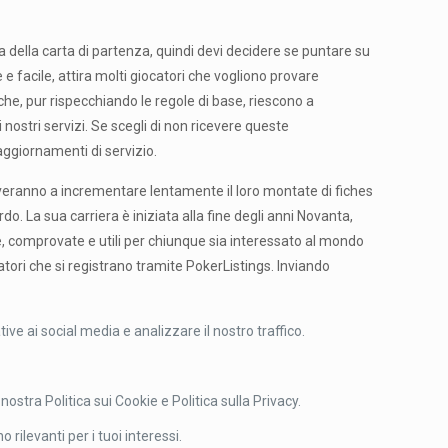
 della carta di partenza, quindi devi decidere se puntare su
 facile, attira molti giocatori che vogliono provare
che, pur rispecchiando le regole di base, riescono a
nostri servizi. Se scegli di non ricevere queste
ggiornamenti di servizio.
roveranno a incrementare lentamente il loro montate di fiches
. La sua carriera è iniziata alla fine degli anni Novanta,
e, comprovate e utili per chiunque sia interessato al mondo
ocatori che si registrano tramite PokerListings. Inviando
ve ai social media e analizzare il nostro traffico.
ostra Politica sui Cookie e Politica sulla Privacy.
rilevanti per i tuoi interessi.