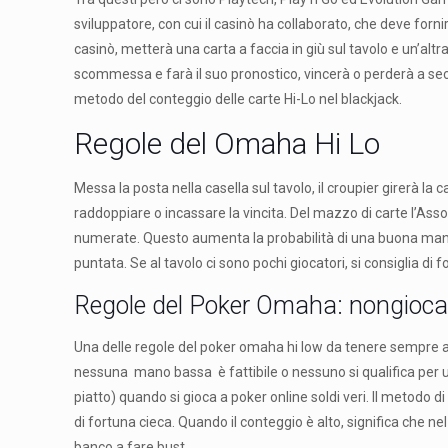
sviluppatore, con cui il casinò ha collaborato, che deve forni
casinò, metterà una carta a faccia in giù sul tavolo e un’alt
scommessa e farà il suo pronostico, vincerà o perderà a secon
metodo del conteggio delle carte Hi-Lo nel blackjack.
Regole del Omaha Hi Lo
Messa la posta nella casella sul tavolo, il croupier girerà la 
raddoppiare o incassare la vincita. Del mazzo di carte l’Asso h
numerate. Questo aumenta la probabilità di una buona mano e
puntata. Se al tavolo ci sono pochi giocatori, si consiglia di
Regole del Poker Omaha: nongiocar
Una delle regole del poker omaha hi low da tenere sempre a 
nessuna mano bassa è fattibile o nessuno si qualifica per un
piatto) quando si gioca a poker online soldi veri. Il metodo d
di fortuna cieca. Quando il conteggio è alto, significa che n
banco a fare bust.