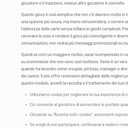
giocatore e il mazziere, nessun altro giocatore è coinvolto.
Questo gioco è così semplice che non c’è davvero molto in t
una opzione più sicura, ma meno remunerativa, o correre un r
l’ebbrezza delle carte senza infilarsi in giochi complicati. 
ravvivare le cose e rendere il gioco più coinvolgente e dive
comunicazioni, non vedrai più messaggi promozionali su nuo
Quindi se corri un maggiore rischio, sarai ricompensato in c
su scommesse che non sono così rischiose. Denis è un vero pr
quando ha lavorato come croupier, pit boss, manager e diret
dei casinò. Il sito offre recensioni dettagliate delle migliori
questo modulo, accetti la raccolta e il trattamento dei tuoi d
Utilizziamo cookie per migliorare la tua esperienza di na
Ciò consente al giocatore di aumentare le puntate quan
Cliccando su “Accetta tutti i cookie”, acconsenti espress
Se scegli di non partecipare, continuerai a vedere i mess