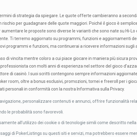
ermini di strategia da spiegare. Le quote offerte cambieranno a seconda
ischio per guadagnare delle quote maggiori. Poiché il gioco è semplice e
Per aumentare le proposte sono diverse le varianti che sono nate su Hi-Lo 
rtente. Ti terremo aggiornato su programmi, funzioni e aggiornamenti dei 
vi programmi e funzioni, ma continuerai a ricevere informazioni sugli a
aso di vincita mentre coloro a cui piace giocare in maniera più sicura p
ofessionista con molti anni di esperienza nel settore del gioco d’azzardo
tore di casinò. I suoi scritti contengono sempre informazioni aggiornat
 poker room, oltre a bonus esclusivi, promozioni, tornei e freeroll per i gi
ati personali in conformità con la nostra Informativa sulla Privacy.
vigazione, personalizzare contenuti e annunci, offrire funzionalità relati
do le probabilità sono favorevoli.
amente all’utilizzo dei cookie o di tecnologie simili come descritto nella n
aggi di PokerListings su questi siti e servizi, ma potrebbero essere meno 