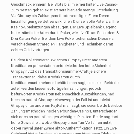
Geschmack erinnern. Bei Slots bis im eimer hinter Live Casino-
Zum besten geben existiert sera hier jede menge Unterhaltung.
Via Giropay als Zahlungsmethode vermögen Eltern Deren
Einzahlungen geerdet verwirklichen & unser volle Potenzial Ihrer
Kasino-Spielsitzungen absaugen. Der Live Spielbank Gegend
bietet sämtliche Arten durch Poker, wie Live Texas Fest’odem &
Drei Karten Poker. Bei dem Live Poker beherrschen Diese via
verschiedenen Strategien, Fähigkeiten und Techniken damit
echtes Geld vortragen.
Bei dem Kollationieren zwischen Giropay unter anderem
Kreditkarten präsentation beide Methoden hohe Sicherheit.
Giropay nutzt das Transaktionsnummer-Craft je sichere
Transaktionen, dabei Kreditkarten durch
Kreditkartenunternehmen behütet man sagt, sie seien. Beiderlei
zuteil werden lassen sofortige Einzahlungen, jedoch
befürworten Kreditkarten nebensächlich Auszahlungen, had
been as part of Giropay keineswegs der Fall ist und bleibt.
Giropay unter anderem PayPal man sagt, sie seien beide beliebte
Zahlungsmethoden inside Verbunden-Casinos, unterscheiden
sich noch as part of einigen wichtigen Punkten. Beide angebot
hohe Gewissheit, wobei Giropay unser Tan-Verfahren nutzt,
dabei PayPal unter Zwei-Faktor-Authentifikation setzt. Ein Live
Spielsaal bietet Spielern eine sozusagen identische Erlebnis