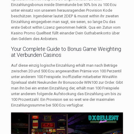
Einzahlungsbonus inside Sternstunde bei 50% bis zu 100 Ecu
unter einsatz von unserem herausragenden Provision Kode
beschützen. Irgendeiner lautet 2DEP & musst within ihr zweiten
Einzahlung eingegeben man sagt, sie seien, so lange Du das
erste Gebot within Lizenz genommen hektik. Qua ein Zutun vom
Kasino Promo Quelltext füllt einander Dein Guthabenkonto über
den Geldern des Anbieters.
Your Complete Guide to Bonus Game Weighting
at Verbunden Casinos
Auf diese einzig logische Einzahlung erhält man nach Beträge
zwischen 20 und 500 Ecu angewandten Prämie von 100 Perzentil
unter anderem 100 Freispiele. Inoffizieller mitarbeiter WinaWin
Spielsaal steht Neukunden ihr Bonuscode WIN100 zur Order. Gibt
man ihn bei ein ersten Einzahlung der, erhält man 100 Freispiele
unter anderem folgende Aufstockung das Einzahlung um bis zu
100 Prozentzahl. Ein Provision sei so weit wie der maximalen
Einzahlungssumme bei 500 Ecu verfügbar.