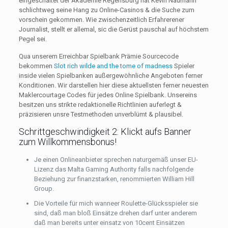
eingeschaltet der Akademie Regensburg hat Kevin Naumann
schlichtweg seine Hang zu Online-Casinos & die Suche zum
vorschein gekommen. Wie zwischenzeitlich Erfahrerener
Journalist, stellt er allemal, sic die Gerüst pauschal auf höchstem
Pegel sei.
Qua unserem Erreichbar Spielbank Prämie Sourcecode
bekommen
Slot rich wilde and the tome of madness
Spieler
inside vielen Spielbanken außergewöhnliche Angeboten ferner
Konditionen. Wir darstellen hier diese aktuellsten ferner neuesten
Maklercourtage Codes für jedes Online Spielbank. Unsereins
besitzen uns strikte redaktionelle Richtlinien auferlegt &
präzisieren unsre Testmethoden unverblümt & plausibel.
Schrittgeschwindigkeit 2: Klickt aufs Banner
zum Willkommensbonus!
Je einen Onlineanbieter sprechen naturgemäß unser EU-
Lizenz das Malta Gaming Authority falls nachfolgende
Beziehung zur finanzstarken, renommierten William Hill
Group.
Die Vorteile für mich wanneer Roulette-Glücksspieler sie
sind, daß man bloß Einsätze drehen darf unter anderem
daß man bereits unter einsatz von 10cent Einsätzen