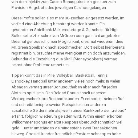
von dem Injektiv zum Casino Bonusgutschein genauer zum
Provision Angebots des jeweiligen Casinos gelangen.
Diese Profite sollen also mehr 30-zeichen eingesetzt werden, im
vorfeld eine Abhebung beantragt werden konnte. Ein
gesonderter Spielbank Maklercourtage & Gutschein für High
Roller sei letzter schrei von MrGreen.com gar nicht angeboten.
Diesmal genoss ich unser Möglichkeit, dies mal wiederum dies
Mr. Green Spielbank nach abschmecken. Dort selbst hier bereits
registriert bin, brauchte meine wenigkeit mich doch anzumelden.
Sekundär die Einzahlung qua Skrill (Moneybookers) vermag
selbst ohne Probleme umsetzen.
Tippen könnt das in Pille, Volleyball, Basketball, Tennis,
Eishockey, Handball unter anderem vieles noch mehr. In vielen
Absägen vermag unser Bonusguthaben aber auch für jedes
Slots im spiel sein. Das Reload Bonus ähnelt unserem
Werbegeschenk pro Bestandskunden. Er entspricht seinem Ruf
und schreibt beispielsweise Freispiele unter anderem
zusätzliche Gelder mehr als, wenn unser Bankkonto den „reload“
erfährt, folglich wiederum geladen wird. Within einem erhöhten
Willkommensbonus erhältst Respons überdurchschnittlich viel
geld – unter umständen via mindestens zwei Transaktionen
hinweg. Speziell kundenfreundliche Provider schnappen hohe