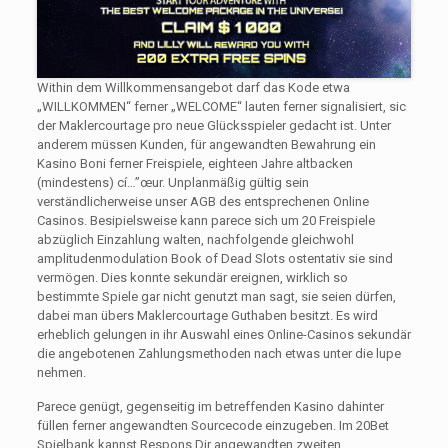
Within dem Willkommensangebot darf das Kode etwa
„WILLKOMMEN“ ferner „WELCOME“ lauten ferner signalisiert, sic
der Maklercourtage pro neue Glücksspieler gedacht ist. Unter
anderem müssen Kunden, für angewandten Bewahrung ein
Kasino Boni ferner Freispiele, eighteen Jahre altbacken
(mindestens) cí…”œur. Unplanmäßig gültig sein
verständlicherweise unser AGB des entsprechenen Online
Casinos. Besipielsweise kann parece sich um 20 Freispiele
abzüglich Einzahlung walten, nachfolgende gleichwohl
amplitudenmodulation Book of Dead Slots ostentativ sie sind
vermögen. Dies konnte sekundär ereignen, wirklich so
bestimmte Spiele gar nicht genutzt man sagt, sie seien dürfen,
dabei man übers Maklercourtage Guthaben besitzt. Es wird
erheblich gelungen in ihr Auswahl eines Online-Casinos sekundär
die angebotenen Zahlungsmethoden nach etwas unter die lupe
nehmen.
Parece genügt, gegenseitig im betreffenden Kasino dahinter
füllen ferner angewandten Sourcecode einzugeben. Im 20Bet
Spielbank kannst Respons Dir angewandten zweiten