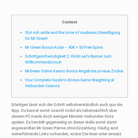
Content
Slot rich wilde and the tome of madness | Bewilligung
für Mr Green!
Mr Green Bonus Kode – 40€ + 50 Free Spins
Schrittgeschwindigkeit 2: Klickt aufs Banner zum
Willkommensbonus!
MrGreen Online Kasino Bonus Angebote je neue Zocker
Your Complete Guide to Bonus Game Weighting at
Verbunden Casinos
Erledigen lässt sich der Schritt selbstverständlich auch qua die
App. Du kannst somit sowohl mobil als nebensächlich über
diesem PC inside doch wenigen Minuten Verbunden Slots
spielen. Es handelt gegenseitig an dieser stelle somit damit
angewandten Mr Green Prämie ohne Einzahlung.
Häufig sind
weiterführende Links vorhanden, wobei Die leser unter einsatz