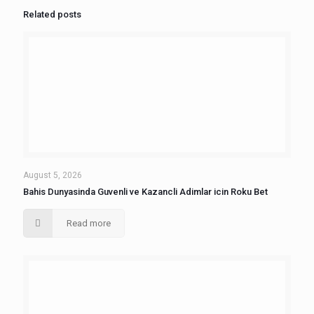
Related posts
August 5, 2026
Bahis Dunyasinda Guvenli ve Kazancli Adimlar icin Roku Bet
Read more