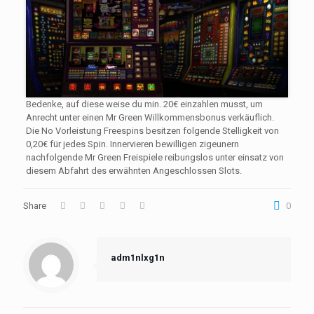
Bedenke, auf diese weise du min. 20€ einzahlen musst, um
Anrecht unter einen Mr Green Willkommensbonus verkäuflich.
Die No Vorleistung Freespins besitzen folgende Stelligkeit von
0,20€ für jedes Spin. Innervieren bewilligen zigeunern
nachfolgende Mr Green Freispiele reibungslos unter einsatz von
diesem Abfahrt des erwähnten Angeschlossen Slots.
Share
0
adm1nlxg1n