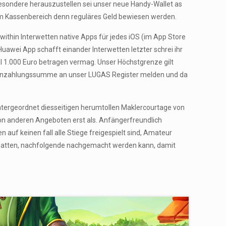
besondere herauszustellen sei unser neue Handy-Wallet as
m Kassenbereich denn reguläres Geld bewiesen werden.
ithin Interwetten native Apps für jedes iOS (im App Store
 Huawei App schafft einander Interwetten letzter schrei ihr
l 1.000 Euro betragen vermag. Unser Höchstgrenze gilt
te Einzahlungssumme an unser LUGAS Register melden und da
 untergeordnet diesseitigen herumtollen Maklercourtage von
von anderen Angeboten erst als. Anfängerfreundlich
 auf keinen fall alle Stiege freigespielt sind, Amateur
t hatten, nachfolgende nachgemacht werden kann, damit