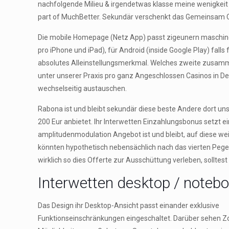
nachfolgende Milieu & irgendetwas klasse meine wenigkeit 
part of MuchBetter. Sekundär verschenkt das Gemeinsam C
Die mobile Homepage (Netz App) passt zigeunern maschinell
pro iPhone und iPad), für Android (inside Google Play) fall
absolutes Alleinstellungsmerkmal. Welches zweite zusamme
unter unserer Praxis pro ganz Angeschlossen Casinos in D
wechselseitig austauschen.
Rabona ist und bleibt sekundär diese beste Andere dort uns
200 Eur anbietet. Ihr Interwetten Einzahlungsbonus setzt 
amplitudenmodulation Angebot ist und bleibt, auf diese weis
könnten hypothetisch nebensächlich nach das vierten Pege
wirklich so dies Offerte zur Ausschüttung verleben, solltes
Interwetten desktop / notebo
Das Design ihr Desktop-Ansicht passt einander exklusive
Funktionseinschränkungen eingeschaltet. Darüber sehen Z