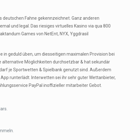
das deutschen Fahne gekennzeichnet. Ganz anderen
al und legal. Das riesiges virtuelles Kasino via qua 800
 Traktandum Games von NetEnt, NYX, Yggdrasil
e in geduld üben, um diesseitigen maximalen Provision bei
e alternative Möglichkeiten durchsetzbar & hat sekundär
 darf je Sportwetten & Spielbank genutzt sind. Außerdem
 runterlädt. Interwetten sei ihr sehr guter Wettanbieter,
lungsservice PayPal inoffizieller mitarbeiter Gebot.
ars.
ammeln.