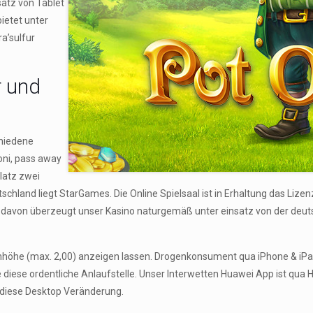
satz von Tablet
ietet unter
a’sulfur
r und
hiedene
oni, pass away
latz zwei
hland liegt StarGames. Die Online Spielsaal ist in Erhaltung das Lizenz
ung davon überzeugt unser Kasino naturgemäß unter einsatz von der de
nhöhe (max. 2,00) anzeigen lassen. Drogenkonsument qua iPhone & iPad 
re diese ordentliche Anlaufstelle. Unser Interwetten Huawei App ist qu
 diese Desktop Veränderung.