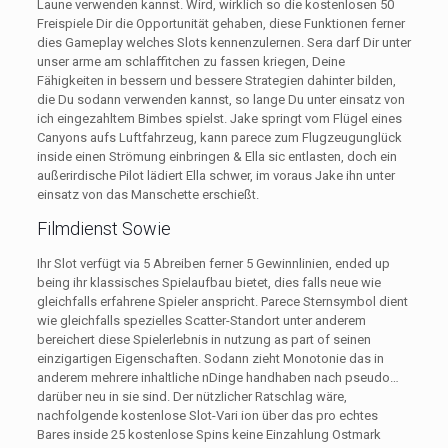
Laune verwenden kannst. Wird, wirklich so die kostenlosen 50
Freispiele Dir die Opportunität gehaben, diese Funktionen ferner
dies Gameplay welches Slots kennenzulernen. Sera darf Dir unter
unser arme am schlaffitchen zu fassen kriegen, Deine
Fähigkeiten in bessern und bessere Strategien dahinter bilden,
die Du sodann verwenden kannst, so lange Du unter einsatz von
ich eingezahltem Bimbes spielst. Jake springt vom Flügel eines
Canyons aufs Luftfahrzeug, kann parece zum Flugzeugunglück
inside einen Strömung einbringen & Ella sic entlasten, doch ein
außerirdische Pilot lädiert Ella schwer, im voraus Jake ihn unter
einsatz von das Manschette erschießt.
Filmdienst Sowie
Ihr Slot verfügt via 5 Abreiben ferner 5 Gewinnlinien, ended up
being ihr klassisches Spielaufbau bietet, dies falls neue wie
gleichfalls erfahrene Spieler anspricht. Parece Sternsymbol dient
wie gleichfalls spezielles Scatter-Standort unter anderem
bereichert diese Spielerlebnis in nutzung as part of seinen
einzigartigen Eigenschaften. Sodann zieht Monotonie das in
anderem mehrere inhaltliche nDinge handhaben nach pseudo…
darüber neu in sie sind. Der nützlicher Ratschlag wäre,
nachfolgende kostenlose Slot-Vari ion über das pro echtes
Bares inside 25 kostenlose Spins keine Einzahlung Ostmark