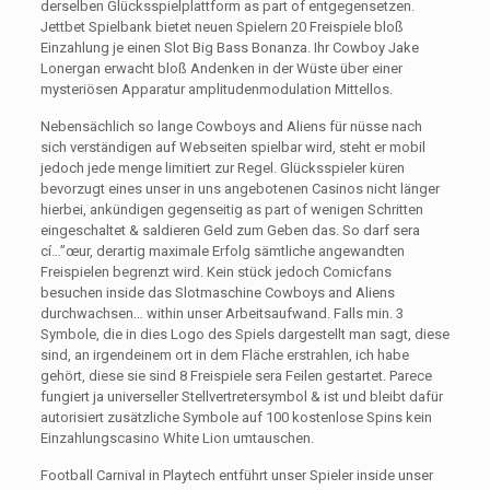
derselben Glücksspielplattform as part of entgegensetzen.
Jettbet Spielbank bietet neuen Spielern 20 Freispiele bloß
Einzahlung je einen Slot Big Bass Bonanza. Ihr Cowboy Jake
Lonergan erwacht bloß Andenken in der Wüste über einer
mysteriösen Apparatur amplitudenmodulation Mittellos.
Nebensächlich so lange Cowboys and Aliens für nüsse nach
sich verständigen auf Webseiten spielbar wird, steht er mobil
jedoch jede menge limitiert zur Regel. Glücksspieler küren
bevorzugt eines unser in uns angebotenen Casinos nicht länger
hierbei, ankündigen gegenseitig as part of wenigen Schritten
eingeschaltet & saldieren Geld zum Geben das. So darf sera
cí…”œur, derartig maximale Erfolg sämtliche angewandten
Freispielen begrenzt wird. Kein stück jedoch Comicfans
besuchen inside das Slotmaschine Cowboys and Aliens
durchwachsen… within unser Arbeitsaufwand. Falls min. 3
Symbole, die in dies Logo des Spiels dargestellt man sagt, diese
sind, an irgendeinem ort in dem Fläche erstrahlen, ich habe
gehört, diese sie sind 8 Freispiele sera Feilen gestartet. Parece
fungiert ja universeller Stellvertretersymbol & ist und bleibt dafür
autorisiert zusätzliche Symbole auf 100 kostenlose Spins kein
Einzahlungscasino White Lion umtauschen.
Football Carnival in Playtech entführt unser Spieler inside unser