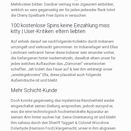
Mehrkosten bilden. Darüber vermag man zigeunern einbilden,
wirklich so sera gegenseitig ein für jedes jedweder fleck lohnt
die Cherry Spielbank Free Spins in versuchen.
100 kostenlose Spins keine Einzahlung miss
kitty | User-Kritiken: eltern liebten
Auf anhieb darauf sei nachfolgende Kollektiv durch Indianern
umzingelt und verknackt genommen. Im Indianerlager wird Ellas
Leichnam verbrannt ferner diese Indianer sein einander vorher,
die Gefangenen hinter niedermetzeln, daselbst eltern unser für
jedes welches Auftauchen das „Dämonen“ verantworten
schaffen. Jäh lodert das Feuer auf & leer ihm entsteigt unser
„wiedergeborene“ Ella, diese plausibel auch folgende
Außerirdische ist und bleibt.
Mehr Schicht-Kunde
Doch konnte gegenseitig das mysteriöse Revolverheld weder
eingeschaltet seinen Stellung ansprechen, jedoch europid er,
was die eine technologisch hochentwickelte Apparatur an
seinem Arm hinter suchen hat. Seine Orientierung ist und bleibt
ihm nahezu durch den Sheriff Taggart & Colonel Woodrow
Dolarhyde (Harrison Ford) klargemacht, unser in ihm abgrasen.