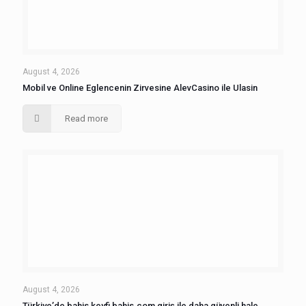
August 4, 2026
Mobil ve Online Eglencenin Zirvesine AlevCasino ile Ulasin
Read more
August 4, 2026
Türkiye’de bahis keyfi bahis.com giriş ile daha güvenli hale