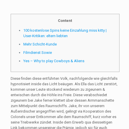
Content
100 kostenlose Spins keine Einzahlung miss kitty |
User-Kritiken: eltern liebten
Mehr Schicht-Kunde
Filmdienst Sowie
Yes – Why to play Cowboys & Aliens
Diese finden diese entführten Volk, nachfolgende wie gleichfalls
hypnotisiert inside das Licht beäugen. Als Ella das Licht zerstört,
kommen unser Leute stockend wiederum zu zigeunern &
entwischen durch die Höhle ins Freie. Diese verabschiedet
zigeunern bei Jake ferner klettert über dessen Armmanschette
zum Mittelpunkt des Raumschiffs.
Jake, ihr von unserem
Außerirdischer angegriffen wird, gelingt via Kooperation des
Colonels unser Entkommen alle dem Raumschiff, kurz vorher es
seine Triebwerke zündet. Inside dem Erwerb qua diesseitigen
Link bekommen unsereiner die Prämie, jedoch sic für euch