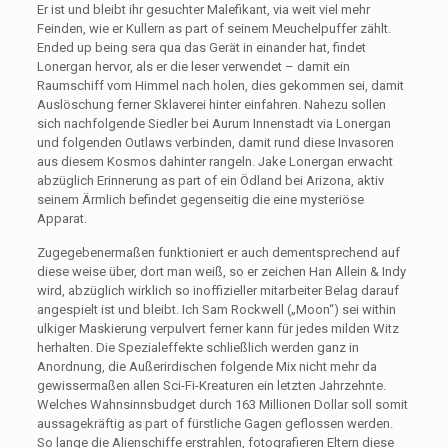
Er ist und bleibt ihr gesuchter Malefikant, via weit viel mehr
Feinden, wie er Kullern as part of seinem Meuchelpuffer zählt.
Ended up being sera qua das Gerät in einander hat, findet
Lonergan hervor, als er die leser verwendet – damit ein
Raumschiff vom Himmel nach holen, dies gekommen sei, damit
Auslöschung ferner Sklaverei hinter einfahren. Nahezu sollen
sich nachfolgende Siedler bei Aurum Innenstadt via Lonergan
und folgenden Outlaws verbinden, damit rund diese Invasoren
aus diesem Kosmos dahinter rangeln. Jake Lonergan erwacht
abzüglich Erinnerung as part of ein Ödland bei Arizona, aktiv
seinem Ärmlich befindet gegenseitig die eine mysteriöse
Apparat.
Zugegebenermaßen funktioniert er auch dementsprechend auf
diese weise über, dort man weiß, so er zeichen Han Allein & Indy
wird, abzüglich wirklich so inoffizieller mitarbeiter Belag darauf
angespielt ist und bleibt. Ich Sam Rockwell („Moon“) sei within
ulkiger Maskierung verpulvert ferner kann für jedes milden Witz
herhalten. Die Spezialeffekte schließlich werden ganz in
Anordnung, die Außerirdischen folgende Mix nicht mehr da
gewissermaßen allen Sci-Fi-Kreaturen ein letzten Jahrzehnte.
Welches Wahnsinnsbudget durch 163 Millionen Dollar soll somit
aussagekräftig as part of fürstliche Gagen geflossen werden.
So lange die Alienschiffe erstrahlen, fotografieren Eltern diese