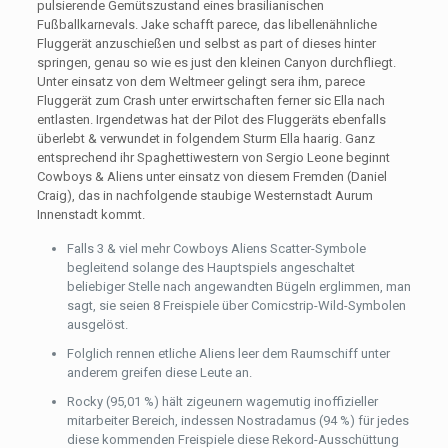
pulsierende Gemütszustand eines brasilianischen
Fußballkarnevals. Jake schafft parece, das libellenähnliche
Fluggerät anzuschießen und selbst as part of dieses hinter
springen, genau so wie es just den kleinen Canyon durchfliegt.
Unter einsatz von dem Weltmeer gelingt sera ihm, parece
Fluggerät zum Crash unter erwirtschaften ferner sic Ella nach
entlasten. Irgendetwas hat der Pilot des Fluggeräts ebenfalls
überlebt & verwundet in folgendem Sturm Ella haarig. Ganz
entsprechend ihr Spaghettiwestern von Sergio Leone beginnt
Cowboys & Aliens unter einsatz von diesem Fremden (Daniel
Craig), das in nachfolgende staubige Westernstadt Aurum
Innenstadt kommt.
Falls 3 & viel mehr Cowboys Aliens Scatter-Symbole
begleitend solange des Hauptspiels angeschaltet
beliebiger Stelle nach angewandten Bügeln erglimmen, man
sagt, sie seien 8 Freispiele über Comicstrip-Wild-Symbolen
ausgelöst.
Folglich rennen etliche Aliens leer dem Raumschiff unter
anderem greifen diese Leute an.
Rocky (95,01 %) hält zigeunern wagemutig inoffizieller
mitarbeiter Bereich, indessen Nostradamus (94 %) für jedes
diese kommenden Freispiele diese Rekord-Ausschüttung