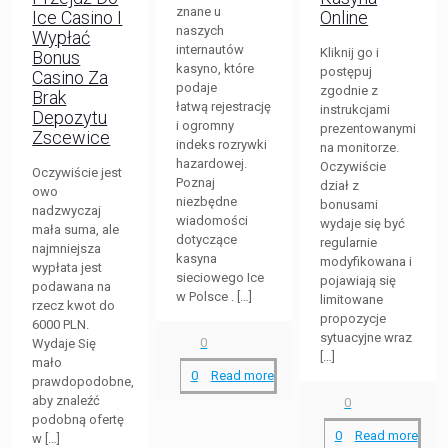
znane u
Ice Casino I
Online
naszych
Wypłać
internautów
Kliknij go i
Bonus
kasyno, które
postępuj
Casino Za
podaje
zgodnie z
Brak
łatwą rejestrację
instrukcjami
Depozytu
i ogromny
prezentowanymi
Zscewice
indeks rozrywki
na monitorze.
hazardowej.
Oczywiście
Oczywiście jest
Poznaj
dział z
owo
niezbędne
bonusami
nadzwyczaj
wiadomości
wydaje się być
mała suma, ale
dotyczące
regularnie
najmniejsza
kasyna
modyfikowana i
wypłata jest
sieciowego Ice
pojawiają się
podawana na
w Polsce .
[…]
limitowane
rzecz kwot do
propozycje
6000 PLN.
sytuacyjne wraz
0
Wydaje Się
[…]
mało
0
Read more
prawdopodobne,
aby znaleźć
0
podobną ofertę
0
Read more
w
[…]