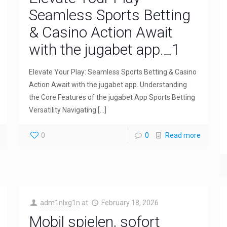
Seamless Sports Betting
& Casino Action Await
with the jugabet app._1
Elevate Your Play: Seamless Sports Betting & Casino
Action Await with the jugabet app. Understanding
the Core Features of the jugabet App Sports Betting
Versatility Navigating
[…]
0
0
Read more
adm1nlxg1n
at
February 18, 2026
Mobil spielen, sofort