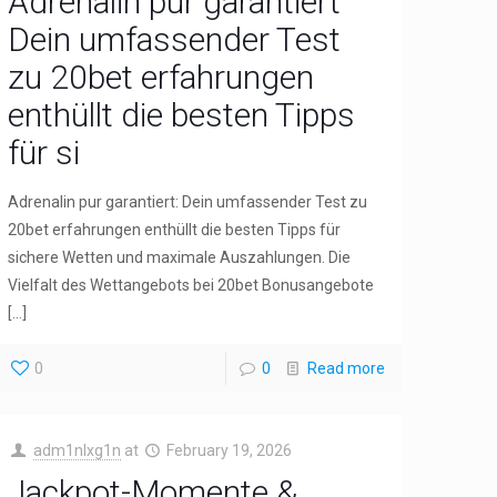
Adrenalin pur garantiert
Dein umfassender Test
zu 20bet erfahrungen
enthüllt die besten Tipps
für si
Adrenalin pur garantiert: Dein umfassender Test zu
20bet erfahrungen enthüllt die besten Tipps für
sichere Wetten und maximale Auszahlungen. Die
Vielfalt des Wettangebots bei 20bet Bonusangebote
[…]
0
0
Read more
adm1nlxg1n
at
February 19, 2026
Jackpot-Momente &