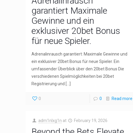
Adrenalinrausch
garantiert Maximale
Gewinne und ein
exklusiver 20bet Bonus
für neue Spieler.
Adrenalinrausch garantiert: Maximale Gewinne und
ein exklusiver 20bet Bonus für neue Spieler. Ein
umfassender Überblick über den 20bet Bonus Die
verschiedenen Spielmöglichkeiten bei 20bet
Registrierung und
[…]
0
0
Read more
adm1nlxg1n
at
February 19, 2026
Beyond the Bets Elevate