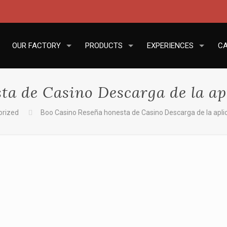
OUR FACTORY
PRODUCTS
EXPERIENCES
C
ta de Casino Descarga de la ap
orized
Boo Casino Reseña honesta de Casino Descarga de la aplic