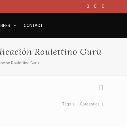
AREER
CONTACT
licación Roulettino Guru
ación Roulettino Guru
Tags
Categories