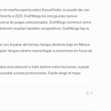
En mi reseña experta sobre BonusFinder, se puede dar con
ferente a 2025. DraftKings les otorga a las nuevos
r acerca de juegos seleccionados. DraftKings comenzó como
n internet resultan también competitivos. DraftKings hay la
ne con el pasar del tiempo tanque diminuto bajo en México.
lquier tanque mínimo nunca llegan a convertirse en focos de
ica una colección y trato óptimo sobre los bonos, a pesar
 posible a estas promociones. Puede elegir el mejor
0