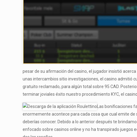
pesar de su afirmación del casino, el jugador insistió ace
unas intercambios sitio investigaciones, el casino admitió 
gratuito reclamado, para algún total sobre 95 CAD. Posterio
terminar joviales éxito nuestro procedimiento KYC, el casi
Las bonificaciones 
enormemente acontece para cada cosa que cual emite de sus
deberías conocer. Debido a lo anterior después te brindamo
enfocado sobre casinos online y no ha transpirado juegos 