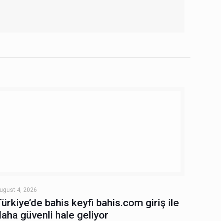
ugust 4, 2026
Türkiye’de bahis keyfi bahis.com giriş ile
daha güvenli hale geliyor